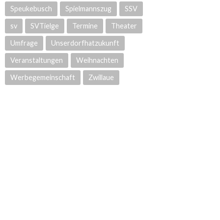
Speukebusch
Spielmannszug
SSV
sv
SVTielge
Termine
Theater
Umfrage
Unserdorfhatzukunft
Veranstaltungen
Weihnachten
Werbegemeinschaft
Zwillaue