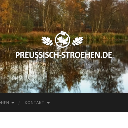
preussisch-
stroehen.de
HEN
KONTAKT