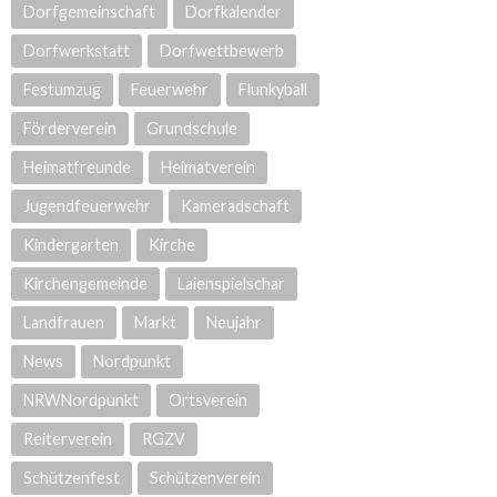
Dorfgemeinschaft
Dorfkalender
Dorfwerkstatt
Dorfwettbewerb
Festumzug
Feuerwehr
Flunkyball
Förderverein
Grundschule
Heimatfreunde
Heimatverein
Jugendfeuerwehr
Kameradschaft
Kindergarten
Kirche
Kirchengemeinde
Laienspielschar
Landfrauen
Markt
Neujahr
News
Nordpunkt
NRWNordpunkt
Ortsverein
Reiterverein
RGZV
Schützenfest
Schützenverein