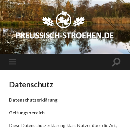
preussisch-
stroehen.de
Suchfe
Mobile-
ein-/a
Menü
ein-/ausblenden
Datenschutz
Datenschutzerklärung
Geltungsbereich
Diese Datenschutzerklärung klärt Nutzer über die Art,