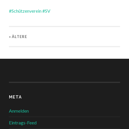
#Schützenverein
#SV
« ÄLTERE
META
Anmelden
Eintrags-Feed