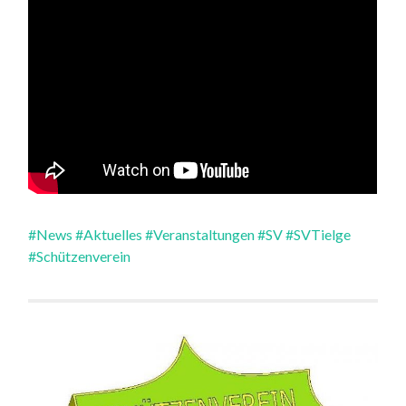
#News
#Aktuelles
#Veranstaltungen
#SV
#SVTielge
#Schützenverein