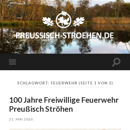
preussisch-
stroehen.de
Suchfe
Mobile-
ein-/a
Menü
ein-/ausblenden
SCHLAGWORT:
FEUERWEHR
(SEITE 1 VON 3)
100 Jahre Freiwillige Feuerwehr
Preußisch Ströhen
21. MAI 2026