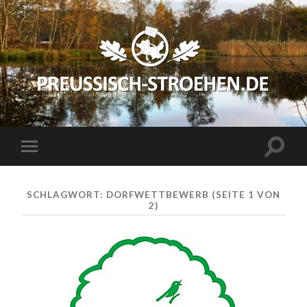
preussisch-
stroehen.de
Suchfe
Mobile-
ein-/a
Menü
ein-/ausblenden
SCHLAGWORT:
DORFWETTBEWERB
(SEITE 1 VON
2)