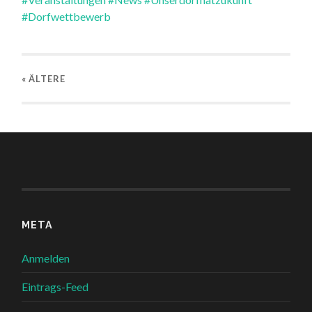
#Dorfwettbewerb
« ÄLTERE
META
Anmelden
Eintrags-Feed