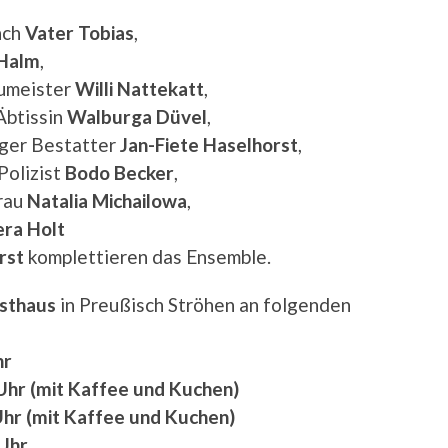
nch
Vater
Tobias
,
Halm
,
aumeister
Willi Nattekatt
,
Äbtissin
Walburga Düvel
,
iger Bestatter
Jan-Fiete Haselhorst
,
Polizist
Bodo Becker
,
frau
Natalia Michailowa
,
era Holt
rst
komplettieren das Ensemble.
sthaus
in Preußisch Ströhen an folgenden
hr
Uhr (mit Kaffee und Kuchen)
Uhr (mit Kaffee und Kuchen)
 Uhr