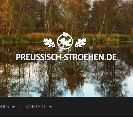
preussisch-
stroehen.de
HEN
KONTAKT