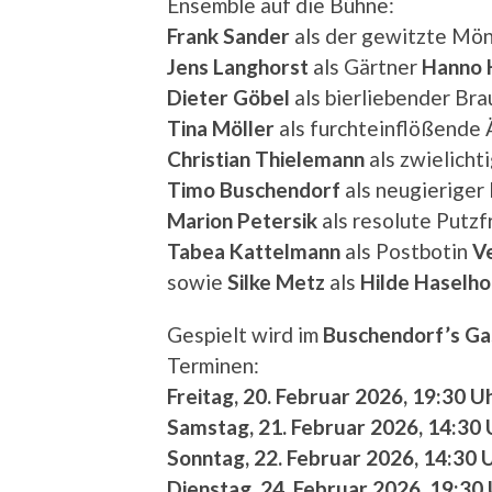
Ensemble auf die Bühne:
Frank Sander
als der gewitzte Mö
Jens Langhorst
als Gärtner
Hanno 
Dieter Göbel
als bierliebender Br
Tina Möller
als furchteinflößende 
Christian Thielemann
als zwielicht
Timo Buschendorf
als neugieriger 
Marion Petersik
als resolute Putz
Tabea Kattelmann
als Postbotin
V
sowie
Silke Metz
als
Hilde Haselho
Gespielt wird im
Buschendorf’s Ga
Terminen:
Freitag, 20. Februar 2026, 19:30 U
Samstag, 21. Februar 2026, 14:30 
Sonntag, 22. Februar 2026, 14:30 
Dienstag, 24. Februar 2026, 19:30