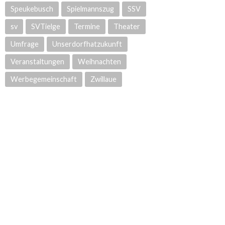
Speukebusch
Spielmannszug
SSV
sv
SVTielge
Termine
Theater
Umfrage
Unserdorfhatzukunft
Veranstaltungen
Weihnachten
Werbegemeinschaft
Zwillaue