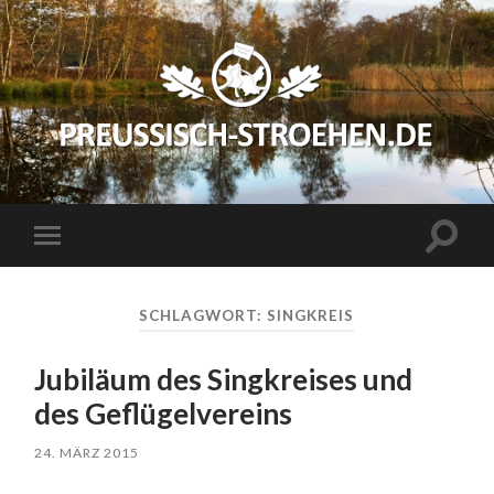
preussisch-
stroehen.de
Suchfe
Mobile-
ein-/a
Menü
ein-/ausblenden
SCHLAGWORT:
SINGKREIS
Jubiläum des Singkreises und
des Geflügelvereins
24. MÄRZ 2015