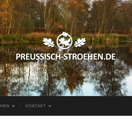
preussisch-
stroehen.de
HEN
KONTAKT