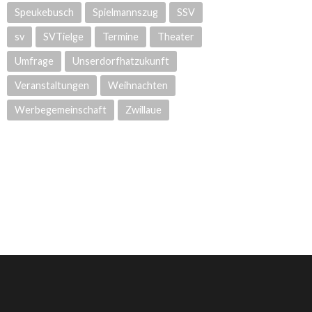
Speukebusch
Spielmannszug
SSV
sv
SVTielge
Termine
Theater
Umfrage
Unserdorfhatzukunft
Veranstaltungen
Weihnachten
Werbegemeinschaft
Zwillaue