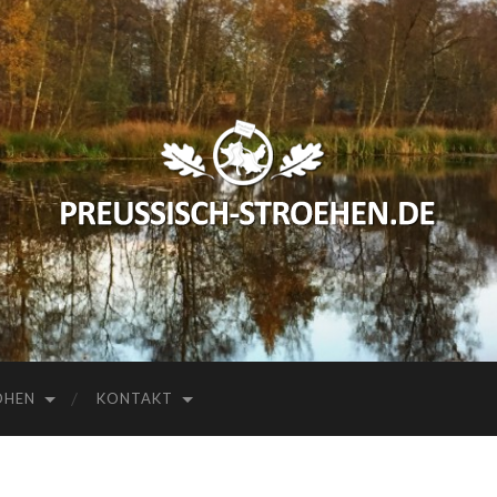
preussisch-
stroehen.de
HEN
KONTAKT