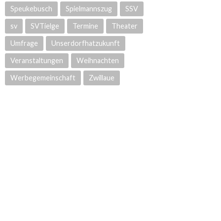
Speukebusch
Spielmannszug
SSV
sv
SVTielge
Termine
Theater
Umfrage
Unserdorfhatzukunft
Veranstaltungen
Weihnachten
Werbegemeinschaft
Zwillaue