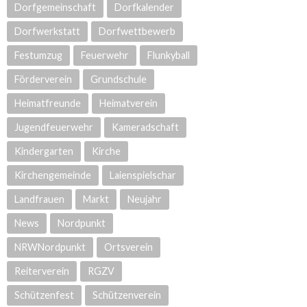
Dorfgemeinschaft
Dorfkalender
Dorfwerkstatt
Dorfwettbewerb
Festumzug
Feuerwehr
Flunkyball
Förderverein
Grundschule
Heimatfreunde
Heimatverein
Jugendfeuerwehr
Kameradschaft
Kindergarten
Kirche
Kirchengemeinde
Laienspielschar
Landfrauen
Markt
Neujahr
News
Nordpunkt
NRWNordpunkt
Ortsverein
Reiterverein
RGZV
Schützenfest
Schützenverein