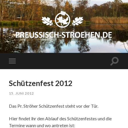
preussisch-
stroehen.de
Suchfe
Mobile-
ein-/a
Menü
ein-/ausblenden
Schützenfest 2012
15. JUNI 2012
Das Pr. Ströher Schützenfest steht vor der Tür.
Hier findet ihr den Ablauf des Schützenfestes und die
Termine wann und wo antreten ist: