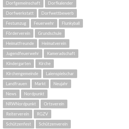
Dorfgemeinschaft
Dorfkalender
Dorfwerkstatt
Dorfwettbewerb
Festumzug
Feuerwehr
Flunkyball
Förderverein
Grundschule
Heimatfreunde
Heimatverein
Jugendfeuerwehr
Kameradschaft
Kindergarten
Kirche
Kirchengemeinde
Laienspielschar
Landfrauen
Markt
Neujahr
News
Nordpunkt
NRWNordpunkt
Ortsverein
Reiterverein
RGZV
Schützenfest
Schützenverein