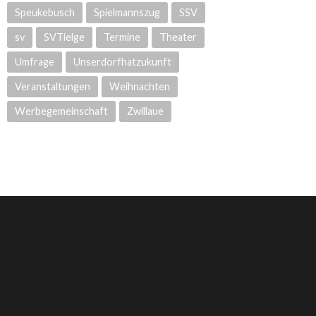
Speukebusch
Spielmannszug
SSV
sv
SVTielge
Termine
Theater
Umfrage
Unserdorfhatzukunft
Veranstaltungen
Weihnachten
Werbegemeinschaft
Zwillaue