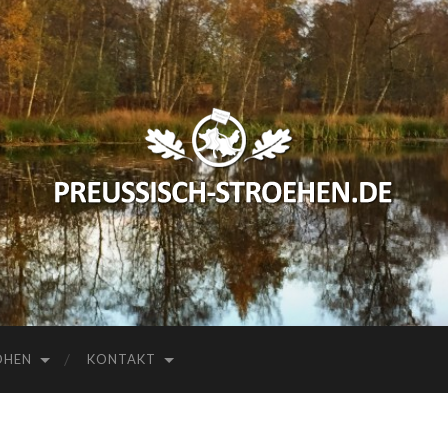
preussisch-
stroehen.de
HEN
KONTAKT