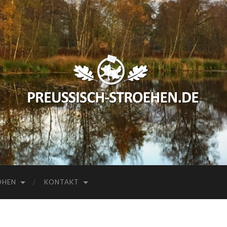
preussisch-
stroehen.de
HEN
KONTAKT