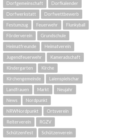
Dorfgemeinschaft
Dorfkalender
Dorfwerkstatt
Dorfwettbewerb
Festumzug
Feuerwehr
Flunkyball
Förderverein
Grundschule
Heimatfreunde
Heimatverein
Jugendfeuerwehr
Kameradschaft
Kindergarten
Kirche
Kirchengemeinde
Laienspielschar
Landfrauen
Markt
Neujahr
News
Nordpunkt
NRWNordpunkt
Ortsverein
Reiterverein
RGZV
Schützenfest
Schützenverein