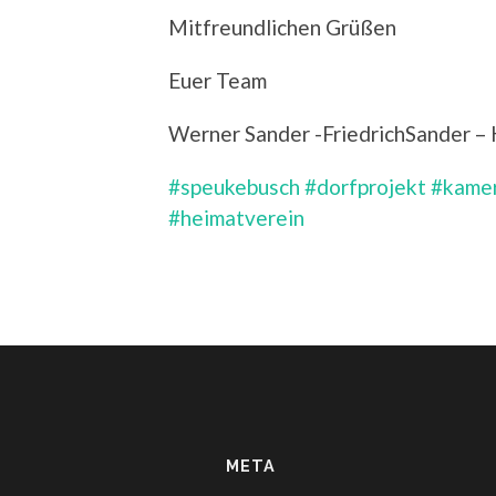
Mitfreundlichen Grüßen
Euer Team
Werner Sander -FriedrichSander –
#speukebusch
#dorfprojekt
#kame
#heimatverein
META