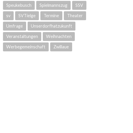
Speukebusch
Spielmannszug
SSV
sv
SVTielge
Termine
Theater
Umfrage
Unserdorfhatzukunft
Veranstaltungen
Weihnachten
Werbegemeinschaft
Zwillaue