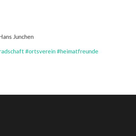
 Hans Junchen
radschaft
#ortsverein
#heimatfreunde