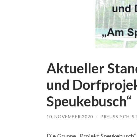
Aktueller Sta
und Dorfproje
Speukebusch“
10. NOVEMBER 2020
/
PREUSSISCH-S
Die Gruppe „Projekt Speukebusch“ 