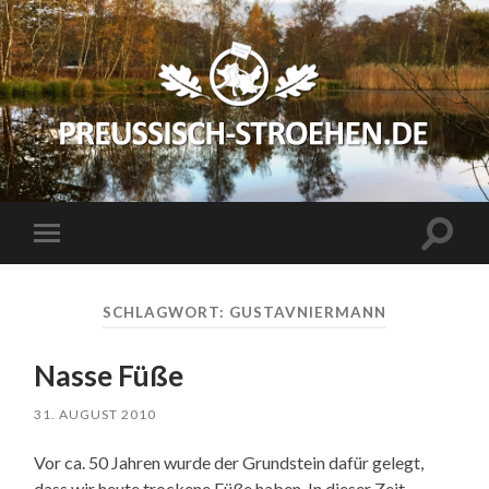
preussisch-
stroehen.de
Suchfe
Mobile-
ein-/a
Menü
ein-/ausblenden
SCHLAGWORT:
GUSTAVNIERMANN
Nasse Füße
31. AUGUST 2010
Vor ca. 50 Jahren wurde der Grundstein dafür gelegt,
dass wir heute trockene Füße haben. In dieser Zeit