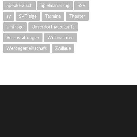
Speukebusch
Spielmannszug
SSV
sv
SVTielge
Termine
Theater
Umfrage
Unserdorfhatzukunft
Veranstaltungen
Weihnachten
Werbegemeinschaft
Zwillaue