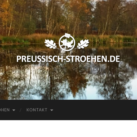
preussisch-
stroehen.de
HEN
KONTAKT