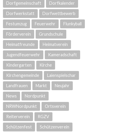
Dorfgemeinschaft
Dorfkalender
Dorfwerkstatt
Dorfwettbewerb
Festumzug
Feuerwehr
Flunkyball
Förderverein
Grundschule
Heimatfreunde
Heimatverein
Jugendfeuerwehr
Kameradschaft
Kindergarten
Kirche
Kirchengemeinde
Laienspielschar
Landfrauen
Markt
Neujahr
News
Nordpunkt
NRWNordpunkt
Ortsverein
Reiterverein
RGZV
Schützenfest
Schützenverein