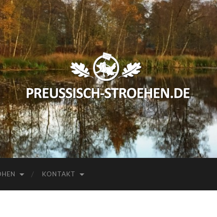
preussisch-
stroehen.de
HEN
KONTAKT