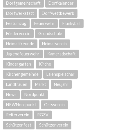
Dorfgemeinschaft
Dorfkalender
Dorfwerkstatt
Dorfwettbewerb
Festumzug
Feuerwehr
Flunkyball
Förderverein
Grundschule
Heimatfreunde
Heimatverein
Jugendfeuerwehr
Kameradschaft
Kindergarten
Kirche
Kirchengemeinde
Laienspielschar
Landfrauen
Markt
Neujahr
News
Nordpunkt
NRWNordpunkt
Ortsverein
Reiterverein
RGZV
Schützenfest
Schützenverein