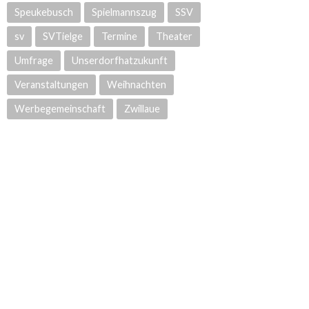
Speukebusch
Spielmannszug
SSV
sv
SVTielge
Termine
Theater
Umfrage
Unserdorfhatzukunft
Veranstaltungen
Weihnachten
Werbegemeinschaft
Zwillaue