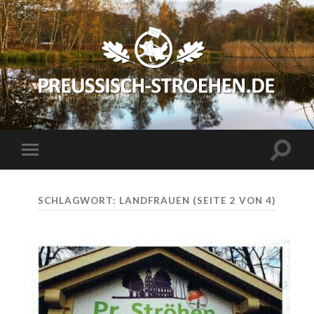
preussisch-
stroehen.de
Suchfe
Mobile-
ein-/a
Menü
ein-/ausblenden
SCHLAGWORT:
LANDFRAUEN
(SEITE 2 VON 4)