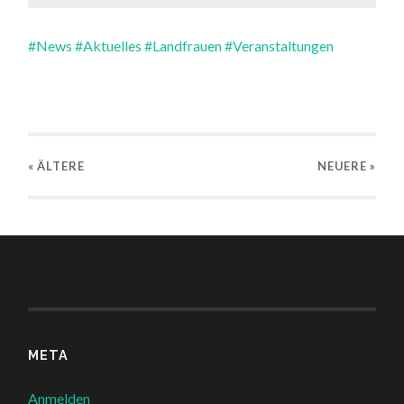
#News
#Aktuelles
#Landfrauen
#Veranstaltungen
« ÄLTERE
NEUERE
»
META
Anmelden